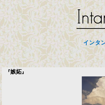
インタ
嫉妬
『
』