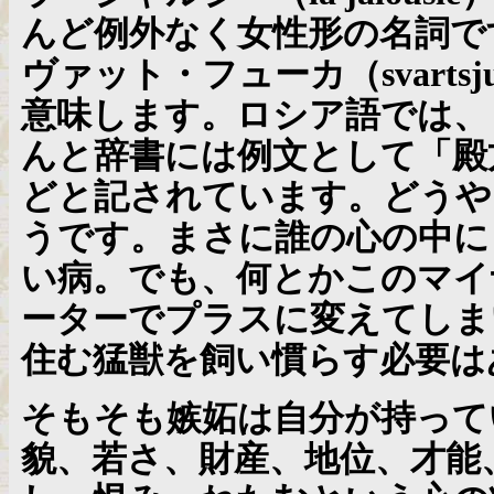
んど例外なく女性形の名詞で
ヴァット・フューカ（
svartsj
意味します。ロシア語では、リエ
んと辞書には例文として「殿
どと記されています。どうや
うです。まさに誰の心の中に
い病。でも、何とかこのマイ
ーターでプラスに変えてしま
住む猛獣を飼い慣らす必要は
そもそも嫉妬は自分が持って
貌、若さ、財産、地位、才能